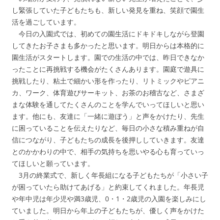
し緊張していた子どもたちも、新しい発見を重ね、笑顔で園生
活を過ごしています。
今日の入園式では、初めての園生活にドキドキしながら登園
してきたお子さまも多かったと思います。明日からは本格的に
園生活がスタートします。園での生活の中では、昨日できなか
ったことに再挑戦する機会がたくさんあります。園庭で遊具に
挑戦したり、粘土で細かい形を作ったり、リトミックやピアニ
カ、ワーク、体育遊びサーキット、お茶のお稽古など、さまざ
まな体験を通してたくさんのことを学んでいってほしいと思い
ます。他にも、友達に「一緒に遊ぼう」と声をかけたり、先生
に困っていることを伝えたりなど、毎日の小さな積み重ねが自
信につながり、子どもたちの成長を後押ししていきます。友達
とのかかわりの中で、相手の気持ちを思いやる心も育っていっ
てほしいと願っています。
3月の終業式で、新しく年長組になる子どもたちが「小さい子
が困っていたら助けてあげる」と約束してくれました。年長児
や年中児は年少児や満3歳児、0・1・2歳児の入園を楽しみにし
ていました。明日から年上の子どもたちが、優しく声をかけた