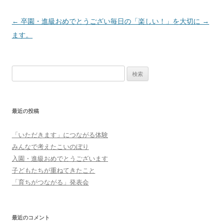
投
←
卒園・進級おめでとうござい
毎日の「楽しい！」を大切に
→
稿
ます。
ナ
ビ
検
ゲ
索:
ー
シ
最近の投稿
ョ
ン
「いただきます」につながる体験
みんなで考えたこいのぼり
入園・進級おめでとうございます
子どもたちが重ねてきたこと
「育ちがつながる」発表会
最近のコメント