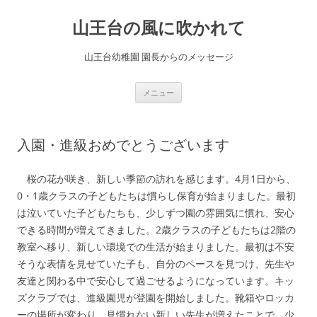
コ
ン
山王台の風に吹かれて
テ
ン
ツ
へ
山王台幼稚園 園長からのメッセージ
ス
キ
ッ
プ
メニュー
入園・進級おめでとうございます
桜の花が咲き、新しい季節の訪れを感じます。4月1日から、
0・1歳クラスの子どもたちは慣らし保育が始まりました。最初
は泣いていた子どもたちも、少しずつ園の雰囲気に慣れ、安心
できる時間が増えてきました。2歳クラスの子どもたちは2階の
教室へ移り、新しい環境での生活が始まりました。最初は不安
そうな表情を見せていた子も、自分のペースを見つけ、先生や
友達と関わる中で安心して過ごせるようになっています。キッ
ズクラブでは、進級園児が登園を開始しました。靴箱やロッカ
ーの場所が変わり、見慣れない新しい先生が増えたことで、少