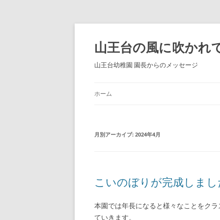
コ
ン
テ
山王台の風に吹かれ
ン
ツ
へ
山王台幼稚園 園長からのメッセージ
ス
キ
ッ
プ
ホーム
月別アーカイブ:
2024年4月
こいのぼりが完成しまし
本園では年長になると様々なことをクラ
ていきます。