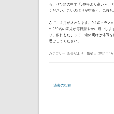
も、ぜひ頭の中で「♪屋根より高い～」
ください。こいのぼりが空高く、気持ち
さて、４月が終わります。0.1歳クラス
の250名の園児が毎日賑やかに過ごし
り、疲れもたまって、連休明けは体調を
過ごしてください。
カテゴリー:
園長だより
| 投稿日:
2024年4月
投
←
過去の投稿
稿
ナ
ビ
ゲ