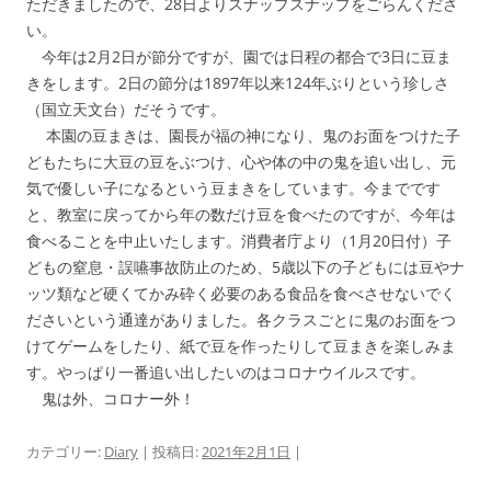
ただきましたので、28日よりスナップスナップをごらんくださ
い。
今年は2月2日が節分ですが、園では日程の都合で3日に豆ま
きをします。2日の節分は1897年以来124年ぶりという珍しさ
（国立天文台）だそうです。
本園の豆まきは、園長が福の神になり、鬼のお面をつけた子
どもたちに大豆の豆をぶつけ、心や体の中の鬼を追い出し、元
気で優しい子になるという豆まきをしています。今までです
と、教室に戻ってから年の数だけ豆を食べたのですが、今年は
食べることを中止いたします。消費者庁より（1月20日付）子
どもの窒息・誤嚥事故防止のため、5歳以下の子どもには豆やナ
ッツ類など硬くてかみ砕く必要のある食品を食べさせないでく
ださいという通達がありました。各クラスごとに鬼のお面をつ
けてゲームをしたり、紙で豆を作ったりして豆まきを楽しみま
す。やっぱり一番追い出したいのはコロナウイルスです。
鬼は外、コロナー外！
カテゴリー:
Diary
| 投稿日:
2021年2月1日
|