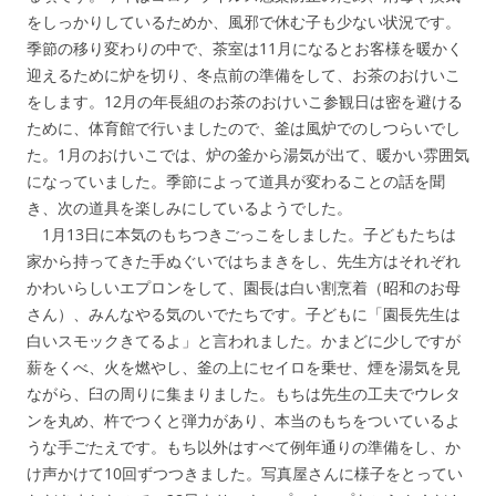
をしっかりしているためか、風邪で休む子も少ない状況です。
季節の移り変わりの中で、茶室は11月になるとお客様を暖かく
迎えるために炉を切り、冬点前の準備をして、お茶のおけいこ
をします。12月の年長組のお茶のおけいこ参観日は密を避ける
ために、体育館で行いましたので、釜は風炉でのしつらいでし
た。1月のおけいこでは、炉の釜から湯気が出て、暖かい雰囲気
になっていました。季節によって道具が変わることの話を聞
き、次の道具を楽しみにしているようでした。
1月13日に本気のもちつきごっこをしました。子どもたちは
家から持ってきた手ぬぐいではちまきをし、先生方はそれぞれ
かわいらしいエプロンをして、園長は白い割烹着（昭和のお母
さん）、みんなやる気のいでたちです。子どもに「園長先生は
白いスモックきてるよ」と言われました。かまどに少しですが
薪をくべ、火を燃やし、釜の上にセイロを乗せ、煙を湯気を見
ながら、臼の周りに集まりました。もちは先生の工夫でウレタ
ンを丸め、杵でつくと弾力があり、本当のもちをついているよ
うな手ごたえです。もち以外はすべて例年通りの準備をし、か
け声かけて10回ずつつきました。写真屋さんに様子をとってい