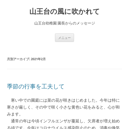
コ
ン
山王台の風に吹かれて
テ
ン
ツ
へ
山王台幼稚園 園長からのメッセージ
ス
キ
ッ
プ
メニュー
月別アーカイブ:
2021年2月
季節の行事を工夫して
寒い中での園庭には菜の花が咲きはじめました。今年は特に
寒さが厳しく、その中で咲く小さな黄色い花をみると、心が和
みます。
通常の年は今頃インフルエンザが蔓延し、欠席者が増え始め
る頃です。今年はコロナウイルス感染防止のため、消毒や換気