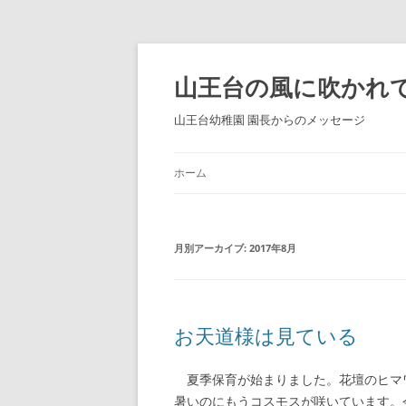
コ
ン
テ
山王台の風に吹かれ
ン
ツ
へ
山王台幼稚園 園長からのメッセージ
ス
キ
ッ
プ
ホーム
月別アーカイブ:
2017年8月
お天道様は見ている
夏季保育が始まりました。花壇のヒマ
暑いのにもうコスモスが咲いています。