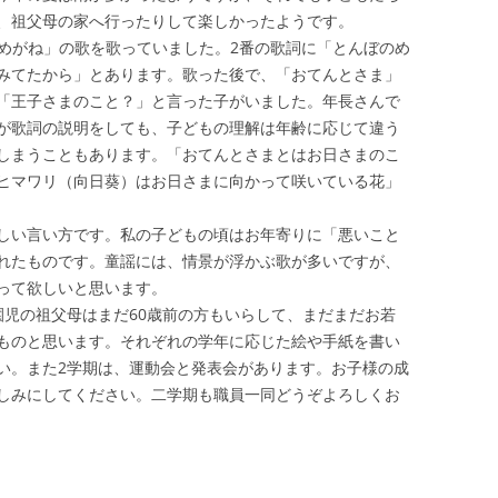
、祖父母の家へ行ったりして楽しかったようです。
めがね」の歌を歌っていました。2番の歌詞に「とんぼのめ
みてたから」とあります。歌った後で、「おてんとさま」
「王子さまのこと？」と言った子がいました。年長さんで
が歌詞の説明をしても、子どもの理解は年齢に応じて違う
しまうこともあります。「おてんとさまとはお日さまのこ
ヒマワリ（向日葵）はお日さまに向かって咲いている花」
しい言い方です。私の子どもの頃はお年寄りに「悪いこと
れたものです。童謡には、情景が浮かぶ歌が多いですが、
って欲しいと思います。
児の祖父母はまだ60歳前の方もいらして、まだまだお若
ものと思います。それぞれの学年に応じた絵や手紙を書い
い。また2学期は、運動会と発表会があります。お子様の成
しみにしてください。二学期も職員一同どうぞよろしくお
|