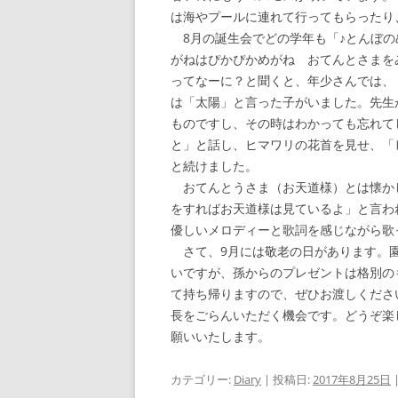
は海やプールに連れて行ってもらったり
8月の誕生会でどの学年も「♪とんぼの
がねはぴかぴかめがね おてんとさまを
ってなーに？と聞くと、年少さんでは、
は「太陽」と言った子がいました。先生
ものですし、その時はわかっても忘れて
と」と話し、ヒマワリの花首を見せ、「
と続けました。
おてんとうさま（お天道様）とは懐か
をすればお天道様は見ているよ」と言わ
優しいメロディーと歌詞を感じながら歌
さて、9月には敬老の日があります。園
いですが、孫からのプレゼントは格別の
て持ち帰りますので、ぜひお渡しくださ
長をごらんいただく機会です。どうぞ楽
願いいたします。
カテゴリー:
Diary
| 投稿日:
2017年8月25日