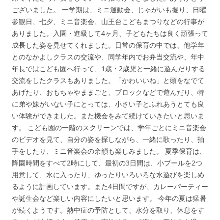
ございました。 一学期は、ミニ運動会、じゃがいも掘り、日曜
参観日、七夕、ミニ音楽会、山王台こどもまつりなどの行事が
ありました。入園・進級して4ヶ月、子どもたちは良く頑張って
成長した姿を見せてくれました。日常の保育の中では、他学年
とのなかよしクラスの交流や、同学年内でお弁当交流や、年中
年長ではこども園へ行って、1歳・2歳児と一緒に遊んだりする
交流をしたクラスもありました。「かわいいね」と頭をなでて
あげたり、おもちゃやままごと、ブロックなどで遊んだり、特
に弟や妹がいない子にとっては、小さい子とふれあうとても良
い体験ができました。また機会をみて続けていきたいと思いま
す。 こども園の一階のスクリーンでは、学年ごとにミニ音楽会
のビデオを見て、自分の姿を探しながら、一緒に歌ったり、拍
手をしたり、ミニ音楽会の余韻も楽しみました。 夏季保育は、
降園時間をすべて2時にして、最初の3日間は、小プールを2つ
用意して、水に入ったり、ゆったりいろいろな水遊びを楽しめ
るように計画しています。また4日間ですが、カレーパーティー
や誕生会など楽しい内容にしたいと思います。 今年の夏は猛暑
が続くようです。熱中症の予防として、水分を取り、休息をす