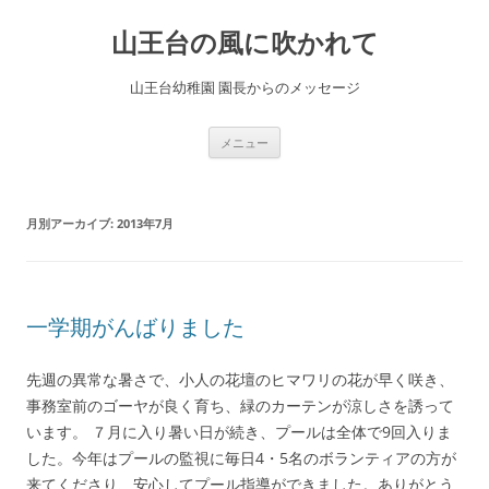
コ
ン
山王台の風に吹かれて
テ
ン
ツ
へ
山王台幼稚園 園長からのメッセージ
ス
キ
ッ
プ
メニュー
月別アーカイブ:
2013年7月
一学期がんばりました
先週の異常な暑さで、小人の花壇のヒマワリの花が早く咲き、
事務室前のゴーヤが良く育ち、緑のカーテンが涼しさを誘って
います。 ７月に入り暑い日が続き、プールは全体で9回入りま
した。今年はプールの監視に毎日4・5名のボランティアの方が
来てくださり、安心してプール指導ができました。ありがとう