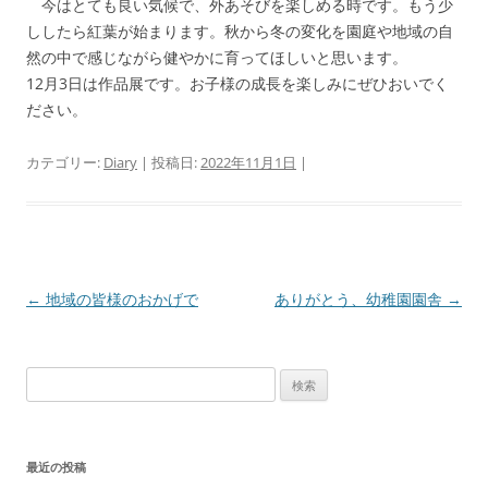
今はとても良い気候で、外あそびを楽しめる時です。もう少
ししたら紅葉が始まります。秋から冬の変化を園庭や地域の自
然の中で感じながら健やかに育ってほしいと思います。
12月3日は作品展です。お子様の成長を楽しみにぜひおいでく
ださい。
カテゴリー:
Diary
| 投稿日:
2022年11月1日
|
投
←
地域の皆様のおかげで
ありがとう、幼稚園園舎
→
稿
ナ
検
ビ
索:
ゲ
ー
最近の投稿
シ