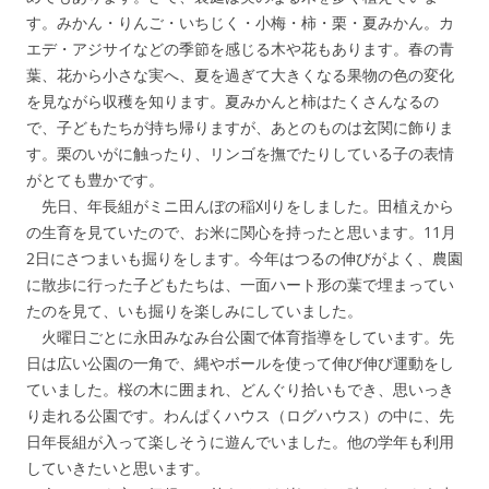
す。みかん・りんご・いちじく・小梅・柿・栗・夏みかん。カ
エデ・アジサイなどの季節を感じる木や花もあります。春の青
葉、花から小さな実へ、夏を過ぎて大きくなる果物の色の変化
を見ながら収穫を知ります。夏みかんと柿はたくさんなるの
で、子どもたちが持ち帰りますが、あとのものは玄関に飾りま
す。栗のいがに触ったり、リンゴを撫でたりしている子の表情
がとても豊かです。
先日、年長組がミニ田んぼの稲刈りをしました。田植えから
の生育を見ていたので、お米に関心を持ったと思います。11月
2日にさつまいも掘りをします。今年はつるの伸びがよく、農園
に散歩に行った子どもたちは、一面ハート形の葉で埋まってい
たのを見て、いも掘りを楽しみにしていました。
火曜日ごとに永田みなみ台公園で体育指導をしています。先
日は広い公園の一角で、縄やボールを使って伸び伸び運動をし
ていました。桜の木に囲まれ、どんぐり拾いもでき、思いっき
り走れる公園です。わんぱくハウス（ログハウス）の中に、先
日年長組が入って楽しそうに遊んでいました。他の学年も利用
していきたいと思います。