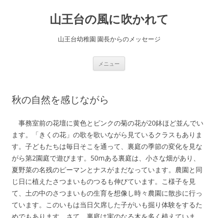
コ
ン
山王台の風に吹かれて
テ
ン
ツ
へ
山王台幼稚園 園長からのメッセージ
ス
キ
ッ
プ
メニュー
秋の自然を感じながら
事務室前の花壇に黄色とピンクの菊の花が20鉢ほど並んでい
ます。「きくの花」の歌を歌いながら見ているクラスもありま
す。子どもたちは毎日そこを通って、裏庭の季節の変化を見な
がら第2園庭で遊びます。50mある裏庭は、小さな畑があり、
夏野菜の名残のピーマンとナスがまだなっています。農園と同
じ日に植えたさつまいものつるも伸びています。こ様子を見
て、土の中のさつまいもの生育を想像し時々農園に散歩に行っ
ています。このいもは当日欠席した子がいも掘り体験をするた
めでもあります。さて、裏庭は実のなる木を多く植えていま