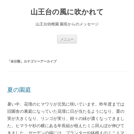
コ
ン
山王台の風に吹かれて
テ
ン
ツ
へ
山王台幼稚園 園長からのメッセージ
ス
キ
ッ
プ
メニュー
「
未分類
」カテゴリーアーカイブ
夏の園庭
暑い中、花壇のヒマワリが元気に咲いています。昨年度までは
旧園舎の裏庭になっていた花壇に日が当たるようになり、栗の
実が大きくなり、リンゴが実り、樹々の緑が濃くなってきまし
た。ヒマラヤ杉の横にある年長組が植えたミニ田んぼが伸びて
きました。ガーデンの端には、プランターや鉢植えのミニトマ