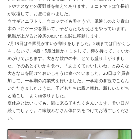
トやナスなどの夏野菜を植えてあります。ミニトマトは年長組
が収穫して、お昼に食べました。
ウサギとニワトリ、ウコッケイも暑そうで、風通しのより泰山
木の下にゲージを置いて、子どもたちがえさをやっています。
気温が上がると冷房の効いた玄関に移動します。
7月19日は全園児がすいか割りをしました。3歳までは目かくし
をしないで、4歳・5歳は目かくしをして、棒を持って、すいか
めがけて歩きます。大きな歓声の中、とても盛り上がりまし
た。そのあとすいかを食べ、「あまくておいしいね」とみんな
大きな口を開けておいしそうに食べていました。20日は全員参
加して、一学期の終業式を行いました。一学期の参観でごらん
いただきましたように、子どもたちは親と離れ、新しい友だち
と過ごし、よく頑張りました。
夏休みとはいっても、園に来る子もたくさんいます。暑い日が
続くでしょう。ご家族みなさん体に気をつけてお過ごしくださ
い。