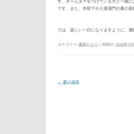
す。ネームタグをつけている方と一緒に
です。また、本部下や入退場門の裏の装
では、楽しい一日になりますように。運
カテゴリー:
園長だより
| 投稿日:
2024年10
投
←
夏の成長
稿
ナ
ビ
ゲ
ー
シ