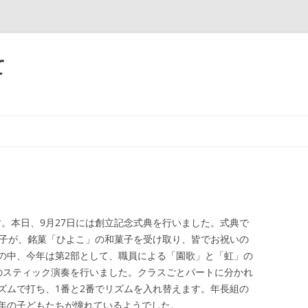
て
です。本日、9月27日には創立記念式典を行いました。式典で
の子が、銘菓「ひよこ」の和菓子を受け取り、皆でお祝いの
の中、今年は第2部として、職員による「園歌」と「虹」の
のスティック演奏を行いました。クラスごとパートに分かれ
ズムで打ち、1番と2番でリズムを入れ替えます。年長組の
年の子どもたちが憧れているようでした。