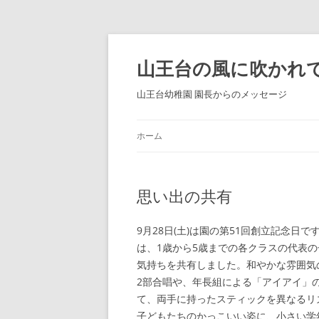
コ
ン
テ
山王台の風に吹かれ
ン
ツ
へ
山王台幼稚園 園長からのメッセージ
ス
キ
ッ
プ
ホーム
思い出の共有
9月28日(土)は園の第51回創立記念日
は、1歳から5歳までの各クラスの代表
気持ちを共有しました。和やかな雰囲気
2部合唱や、年長組による「アイアイ」
て、両手に持ったスティックを異なるリ
子どもたちのかっこいい姿に、小さい学