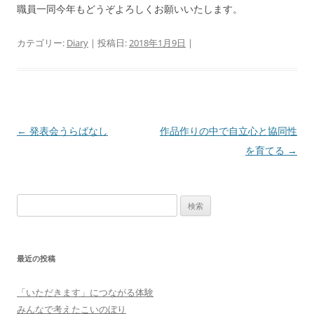
職員一同今年もどうぞよろしくお願いいたします。
カテゴリー:
Diary
| 投稿日:
2018年1月9日
|
投
←
発表会うらばなし
作品作りの中で自立心と協同性
稿
を育てる
→
ナ
ビ
検
ゲ
索:
ー
シ
最近の投稿
ョ
ン
「いただきます」につながる体験
みんなで考えたこいのぼり