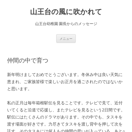
コ
ン
山王台の風に吹かれて
テ
ン
ツ
へ
山王台幼稚園 園長からのメッセージ
ス
キ
ッ
プ
メニュー
仲間の中で育つ
新年明けましておめでとうございます。冬休み中は良い天気に
恵まれ、ご家族皆様で楽しいお正月を過ごされたのではないか
と思います。
私の正月は毎年箱根駅伝を見ることです。テレビで見て、近付
いてくると沿道で応援し、またテレビを見るという2日間です。
駅伝にはたくさんのドラマがあります。その中でも、タスキを
渡す場面が好きです。力尽きてタスキを渡し背中を押して次を
託す。そのタスキには何人もの仲間の思いが入っている。あと○