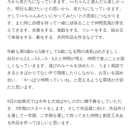
ろから友だちになっていきます。○○ちゃんと遊んだら楽しかっ
た。明日も遊びたいとの思いから、友だちになっていきます。
そして○○ちゃんみたいにやってみたいとの意欲につながりま
す。また同じ目標を持って一緒に頑張ることで仲間意識が芽生
えてきます。合奏をする、遊戯をする、リレーをする、組み立
て体操をする、劇をする、共同作品を作るなどです。
年齢も満3歳から5歳そして6歳になる間の成長はめざましく、
自分から2人→3人→5・6人と仲間が増え、仲間で遊ぶことが楽
しくなっていきます。遊びのルールを決めたり、うまく相談で
きるときばかりでない中で我慢したりしながら、お互いを認め
合い、「やっぱり仲間っていいね」と思えるような環境が大切
だと思います。
9日の始業式では今年も大池ばやしの方に獅子舞をしていただ
き、3学期のスタートをします。そして作品展に向け、作品作り
を通して一学期、二学期を通して培ってきた仲間と創意工夫あ
る作品を作ってほしいと思います。