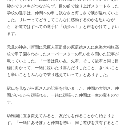
秒かでタスキがつながらず、目の前で繰り上げスタートをした
学校の選手は、仲間への申し訳なさと悔しさで涙が溢れていま
した。リレーってどうしてこんなに感動するのかを思いなが
ら、沿道ではすべての選手に「頑張れ！」と声をかけてしまい
ます。
元旦の神奈川新聞に元巨人軍監督の原辰徳さんに東海大相模高
校で甲子園をわかしたスーパースターの思い出を聞いた記事が
載っていました。「一番は良い友、先輩、そして後輩と同じ目
標に向かって、一緒に泣いたり喜んだりしたこと、きついこと
も辛いこともみんなで乗り越えていって」とありました。
駅伝を見ながら原さんの記事を想いました。仲間の大切さ、仲
間がいるから頑張れる、一緒に頑張った仲間は一生の宝もので
す。
幼稚園に置き変えてみると、友だちを作ることから始まりま
す。「一緒にあそぼ」と仲間を誘い、同じ遊びを共有するとこ