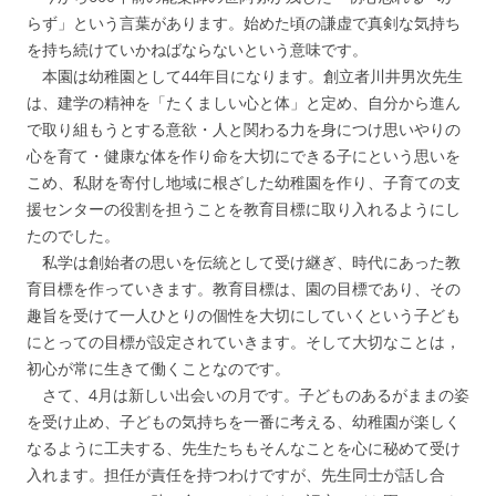
らず」という言葉があります。始めた頃の謙虚で真剣な気持ち
を持ち続けていかねばならないという意味です。
本園は幼稚園として44年目になります。創立者川井男次先生
は、建学の精神を「たくましい心と体」と定め、自分から進ん
で取り組もうとする意欲・人と関わる力を身につけ思いやりの
心を育て・健康な体を作り命を大切にできる子にという思いを
こめ、私財を寄付し地域に根ざした幼稚園を作り、子育ての支
援センターの役割を担うことを教育目標に取り入れるようにし
たのでした。
私学は創始者の思いを伝統として受け継ぎ、時代にあった教
育目標を作っていきます。教育目標は、園の目標であり、その
趣旨を受けて一人ひとりの個性を大切にしていくという子ども
にとっての目標が設定されていきます。そして大切なことは，
初心が常に生きて働くことなのです。
さて、4月は新しい出会いの月です。子どものあるがままの姿
を受け止め、子どもの気持ちを一番に考える、幼稚園が楽しく
なるように工夫する、先生たちもそんなことを心に秘めて受け
入れます。担任が責任を持つわけですが、先生同士が話し合