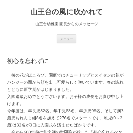
コ
ン
山王台の風に吹かれて
テ
ン
ツ
へ
山王台幼稚園 園長からのメッセージ
ス
キ
ッ
プ
メニュー
初心を忘れずに
桜の花がほころび、園庭ではチューリップとスイセンの花が
パンジーの間から顔を出し可愛らしく咲いています。春の訪れ
とともに新学期がはじまりました。
入園進級おめでとうございます。お子様の成長をお喜び申し上
げます。
今年度は、年長児82名、年中児88名、年少児98名、そして満3
歳児おれんじ組8名を加えて276名でスタートです。乳児(0～2
歳)は32名が3日に入園式を済ませたばかりです。
今から600年前の能楽師の世阿弥が残した「初心忘れるべか