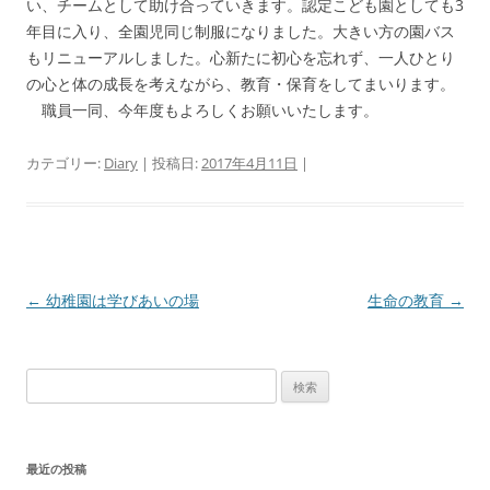
い、チームとして助け合っていきます。認定こども園としても3
年目に入り、全園児同じ制服になりました。大きい方の園バス
もリニューアルしました。心新たに初心を忘れず、一人ひとり
の心と体の成長を考えながら、教育・保育をしてまいります。
職員一同、今年度もよろしくお願いいたします。
カテゴリー:
Diary
| 投稿日:
2017年4月11日
|
投
←
幼稚園は学びあいの場
生命の教育
→
稿
ナ
検
ビ
索:
ゲ
ー
最近の投稿
シ