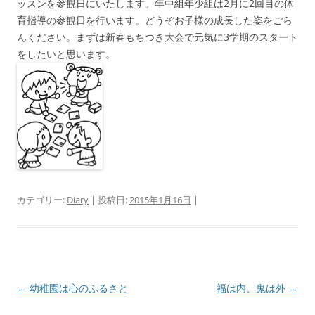
ッスンを参観日にいたします。年中組年少組は2月に2回目の体
育指導の参観日を行います。どうぞお子様の成長した姿をごら
んください。まずは新春もちつき大会で元気に3学期のスタート
をしたいと思います。
カテゴリー:
Diary
| 投稿日:
2015年1月16日
|
投
←
幼稚園は心のふるさと
福は内、鬼は外
→
稿