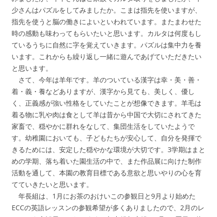
少さんはパズルをしてみましたか。こまは指先を使いますが、
指先を使うと脳の働きによいといわれています。またまわせた
時の感動も味わってもらいたいと思います。カルタは何度もし
ているうちに自然に字を覚えていきます。パズルは集中力を養
います。これからも繰り返し一緒に遊んであげていただきたい
と思います。
さて、今年は羊年です。羊のついている漢字は幸・美・善・
着・義・養などありますが、漢字から見ても、美しく、優し
く、正義感が強い性格をしていたことが想像できます。羊毛は
着る物に乳や肉は食として羊は昔から中国で大切にされてきた
家畜で、穏やかに群れをなして、集団生活をしていたようで
す。幼稚園においても、子どもたちが安心して、自分を発揮で
きるためには、安定した穏やかな環境が大切です。3学期はまと
めの学期、落ち着いた園生活の中で、また作品展に向けた制作
活動を通して、本園の教育目標である意欲と思いやりの心を育
てていきたいと思います。
年長組は、1月にお茶のおけいこの参観日と9月より始めた
ECCの英語レッスンの参観希望が多くありましたので、2月のレ