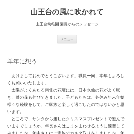
コ
ン
山王台の風に吹かれて
テ
ン
ツ
へ
山王台幼稚園 園長からのメッセージ
ス
キ
ッ
プ
メニュー
羊年に想う
あけましておめでとうございます。職員一同、本年もよろし
くお願いいたします。
太陽がよくあたる南側の花壇には、日本水仙の花がよく咲
き、菜の花も伸びてきました。子どもたちは、冬休み年末年始
様々な経験をして、ご家族と楽しく過ごしたのではないかと思
います。
ところで、サンタから渡したクリスマスプレゼントで遊んで
いますでしょうか。年長さんはこまをまわせるように練習して
みましたか、年中さんはご家族でカルタ取りをしましたか、年