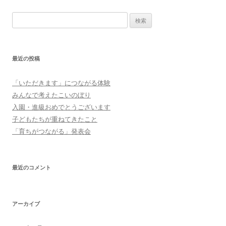
ナ
検
ビ
索:
ゲ
ー
最近の投稿
シ
ョ
「いただきます」につながる体験
ン
みんなで考えたこいのぼり
入園・進級おめでとうございます
子どもたちが重ねてきたこと
「育ちがつながる」発表会
最近のコメント
アーカイブ