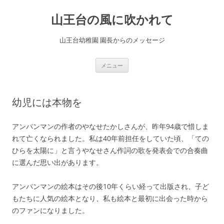
コ
ン
山王台の風に吹かれて
テ
ン
ツ
へ
山王台幼稚園 園長からのメッセージ
ス
キ
ッ
プ
メニュー
幼児には本物を
アンパンマンの作者のやなせたかしさんが、昨年94歳で惜しま
れて亡くなられました。私は40年前担任をしていた頃、「ての
ひらを太陽に」と言うやなせさん作詞の歌を発表会での合奏曲
に選んだ思い出があります。
アンパンマンの絵本はその後10年くらい経って出版され、子ど
もたちに人気の絵本となり、私も絵本と最初に出会った時から
のファンになりました。