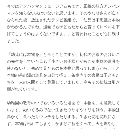
今ではアンパンマンミュージアムもでき、正義の味方アンパン
マンを知らない人はいないと思います。そのやなせさんが亡く
なられた後、放送されたテレビ番組で、「幼児は不思議と本物
がわかるんですね。漫画でも子どもだからと言ってレベルを下
げてしまうのはよくないですよ。」と言われたことが心に残り
ました。
「幼児には本物を」と言うことですが、初代のお茶のおけいこ
の先生をしていた母も「小さいお子様だからこそ本物の道具を
使わないと、初めて見たものを本物と思ってしまうから。」と
本物の茶の湯の道具を自分で揃え、茶室内での言動は子どもた
ちを一人の人間として尊重していました。今もその伝統は引き
継がれています。
幼稚園の教育の中でもいろいろな場面で「本物を」を意識して
います。ぬいぐるみでない生きたウサギやトリを飼う。本物は
温かく、食べたりウンチをしたりする。生きた花を花瓶にさ
す。本物は枯れてしまう。かまどに薪をくべて、火を燃やし、