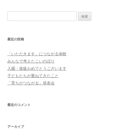
ナ
ビ
検
ゲ
索:
ー
シ
最近の投稿
ョ
ン
「いただきます」につながる体験
みんなで考えたこいのぼり
入園・進級おめでとうございます
子どもたちが重ねてきたこと
「育ちがつながる」発表会
最近のコメント
アーカイブ