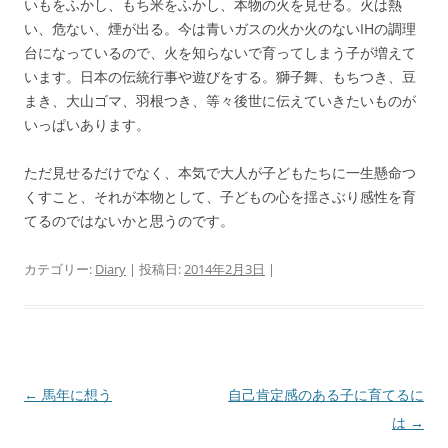
いもをふかし、もち米をふかし、本物の火を見せる。火は熱
い、危ない、煙が出る。今は青いガスの火か火のないIHの調理
台になっているので、火を知らないで育ってしまう子が増えて
います。日本の伝統行事や遊びをする。獅子舞、もちつき、豆
まき、大山ゴマ、羽根つき、等々後世に伝えていきたいものが
いっぱいあります。
ただ見せるだけでなく、本気で大人が子どもたちに一生懸命つ
くすこと、それが本物として、子どもの心を揺さぶり感性を育
てるのではないかと思うのです。
カテゴリー:
Diary
| 投稿日:
2014年2月3日
|
投
←
馬年に想う
自己肯定感のある子に育てるに
稿
は
→