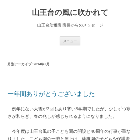
コ
ン
山王台の風に吹かれて
テ
ン
ツ
へ
山王台幼稚園 園長からのメッセージ
ス
キ
ッ
プ
メニュー
月別アーカイブ:
2014年3月
一年間ありがとうございました
例年にない大雪が2回もあり寒い3学期でしたが、少しずつ寒
さが和らぎ、春の兆しが感じられるようになりました。
今年度は山王台風の子こども園の開設と40周年の行事が重な
りました。こども園の一階と屋上は、幼稚園の子どもや保護者