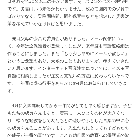
はそれぞれ30名以上の子がいます。そして2台のバスが運行中
です。災害はいつ来るかわかりません。改めて園内での保育中
ばかりでなく、登降園時間、園外保育中などを想定した災害対
策を考えていかなければと思いました。
先日父母の会合同委員会がありました。メール配信につい
て、今年は全保護者が登録しましたが、来年度も電話連絡網は
作ることにしました。また「もう少し早めにメールが欲しい」
というご要望もあり、天候のこともありますが、考えていきた
いと思います。インターネット写真注文については、イズモ写
真館に相談しましたが注文と支払いの方法は変わらないそうで
す。一年間に撮る行事をあらかじめ4月にお知らせしていきま
す。
4月に入園進級してから一年間がとても早く感じますが、子ど
もたちの成長を見ますと、着実に一人ひとりの体が大きくな
り、様々な経験をして友だちとの遊びやふとした言葉の中に心
の成長を見ることがあります。先生たちにとっても子どもたち
の成長が一番の喜びです。これも幼稚園の教育への保護者の皆