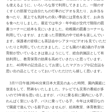
も使えるように、いろいろな形で利用してきました。一階のす
くすくの部屋では自分たちの行事のビデオを見たり、お弁当を
食べたり、屋上でも気持ちの良い季節には景色を見て、お弁当
を食べたりしました。最近では年少・年中組が交代で階段の図
書コーナーに絵本を見にいきました。幼稚園の図書コーナーも
利用していますが、また違った雰囲気の中で絵本を楽しんでい
ます。保護者の皆様にも茶話会やシアター(ビデオ)を見ていただ
いたりと利用していただきました。こども園の1歳2歳の子が体
育館が空いているときは遊ぶようにして、総合的施設として有
効利用し、教育保育の効果を高めていきたいと思っています。
また、40周年の記念品としてお渡ししたマグカップや記念誌を
思い出の品としてとっておいていただけたら嬉しく思います。
3月11日午後2時46分東日本大震災のあった時間、園内園庭に
放送をして、黙祷をいたしました。テレビでも災害の番組が多
いので3年前を思い出しますが、バスに乗る前に園内にいる子、
わんぱく室にいる子、バスに乗っている子、今年は火曜日なの
で園庭で遊んでいる親子はいませんが、絵画教室、体育教室に