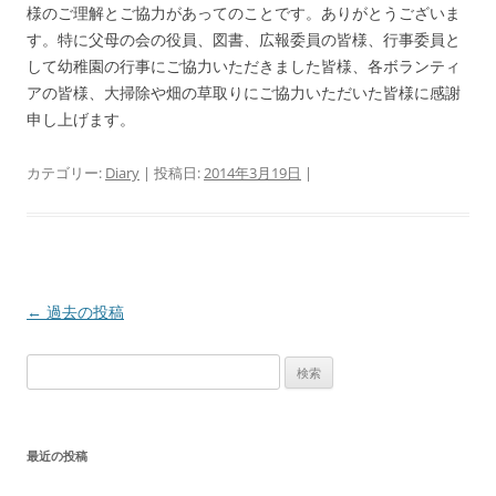
様のご理解とご協力があってのことです。ありがとうございま
す。特に父母の会の役員、図書、広報委員の皆様、行事委員と
して幼稚園の行事にご協力いただきました皆様、各ボランティ
アの皆様、大掃除や畑の草取りにご協力いただいた皆様に感謝
申し上げます。
カテゴリー:
Diary
| 投稿日:
2014年3月19日
|
投
←
過去の投稿
稿
検
ナ
索:
ビ
ゲ
最近の投稿
ー