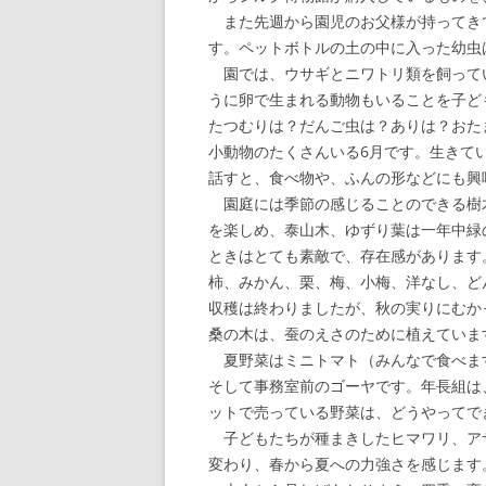
また先週から園児のお父様が持ってき
す。ペットボトルの土の中に入った幼虫
園では、ウサギとニワトリ類を飼って
うに卵で生まれる動物もいることを子ど
たつむりは？だんご虫は？ありは？おた
小動物のたくさんいる6月です。生きて
話すと、食べ物や、ふんの形などにも興
園庭には季節の感じることのできる樹
を楽しめ、泰山木、ゆずり葉は一年中緑
ときはとても素敵で、存在感があります
柿、みかん、栗、梅、小梅、洋なし、ど
収穫は終わりましたが、秋の実りにむか
桑の木は、蚕のえさのために植えていま
夏野菜はミニトマト（みんなで食べま
そして事務室前のゴーヤです。年長組は
ットで売っている野菜は、どうやってで
子どもたちが種まきしたヒマワリ、ア
変わり、春から夏への力強さを感じます