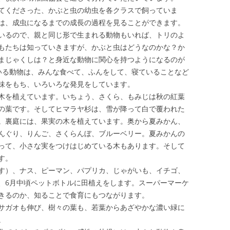
てくださった、かぶと虫の幼虫を各クラスで飼っていま
は、成虫になるまでの成長の過程を見ることができます。
いるので、親と同じ形で生まれる動物もいれば、トリのよ
もたちは知っていきますが、かぶと虫はどうなのかな？か
まじゃくしは？と身近な動物に関心を持つようになるのが
いる動物は、みんな食べて、ふんをして、寝ていることなど
味をもち、いろいろな発見をしています。
木を植えています。いちょう、さくら、もみじは秋の紅葉
の葉です。そしてヒマラヤ杉は、雪が降って白で覆われた
。裏庭には、果実の木を植えています。奥から夏みかん、
んぐり、りんご、さくらんぼ、ブルーベリー。夏みかんの
って、小さな実をつけはじめている木もあります。そして
す。
す）、ナス、ピーマン、パプリカ、じゃがいも、イチゴ、
、6月中頃ペットボトルに田植えをします。スーパーマーケ
きるのか、知ることで食育にもつながります。
サガオも伸び、樹々の葉も、若葉からあざやかな濃い緑に
。