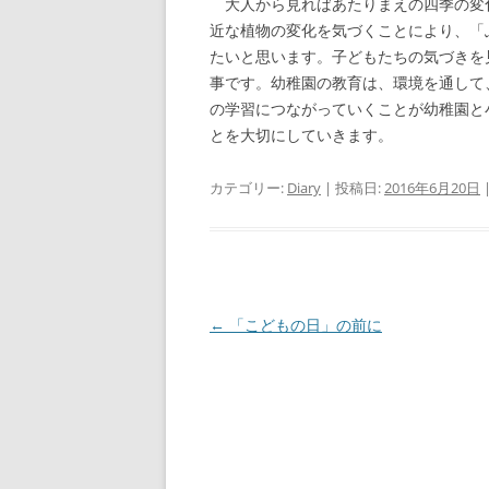
大人から見ればあたりまえの四季の変
近な植物の変化を気づくことにより、「
たいと思います。子どもたちの気づきを
事です。幼稚園の教育は、環境を通して
の学習につながっていくことが幼稚園と
とを大切にしていきます。
カテゴリー:
Diary
| 投稿日:
2016年6月20日
投
←
「こどもの日」の前に
稿
ナ
ビ
ゲ
ー