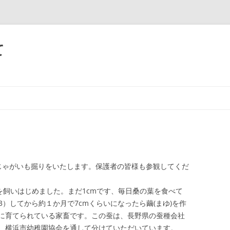
て
ゃがいも掘りをいたします。保護者の皆様も参観してくだ
を飼いはじめました。まだ1cmです、毎日桑の葉を食べて
23）してから約１か月で7cmくらいになったら繭(まゆ)を作
に育てられている家畜です。この蚕は、長野県の蚕種会社
、横浜市幼稚園協会を通して分けていただいています。