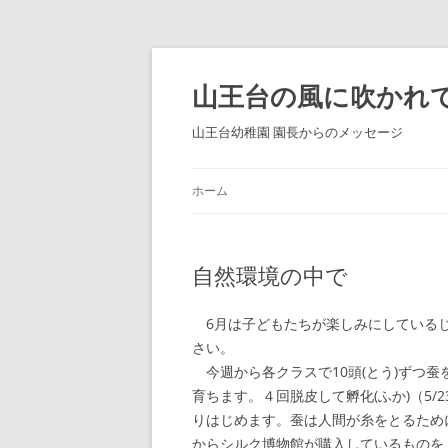
コ
ン
テ
山王台の風に吹かれ
ン
ツ
へ
山王台幼稚園 園長からのメッセージ
ス
キ
ッ
プ
ホーム
自然環境の中で
6月は子どもたちが楽しみにしているじ
さい。
今週から各クラスで10頭(とう)ずつ蚕
育ちます。４回脱皮して孵化(ふか)（5/
りはじめます。蚕は人間が糸をとるため
からシルク博物館が購入しているものを